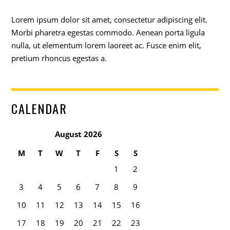
Lorem ipsum dolor sit amet, consectetur adipiscing elit.
Morbi pharetra egestas commodo. Aenean porta ligula
nulla, ut elementum lorem laoreet ac. Fusce enim elit,
pretium rhoncus egestas a.
CALENDAR
August 2026
M
T
W
T
F
S
S
1
2
3
4
5
6
7
8
9
10
11
12
13
14
15
16
17
18
19
20
21
22
23